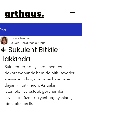
arthaus.
Yazı
Dilara Gevher
3 Oca
1 dakikada okunur
🌵 Sukulent Bitkiler
Hakkında
Sukulentler, son yıllarda hem ev 
dekorasyonunda hem de bitki severler 
arasında oldukça popüler hale gelen 
dayanıklı bitkilerdir. Az bakım 
istemeleri ve estetik görünümleri 
sayesinde özellikle yeni başlayanlar için 
ideal bitkilerdir.