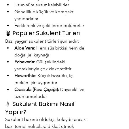
Uzun süre susuz kalabilirler
Genellikle küçük ve kompakt 
yapıdadırlar
Farklı renk ve şekillerde bulunurlar
🪴 Popüler Sukulent Türleri
Bazı yaygın sukulent türleri şunlardır:
Aloe Vera:
 Hem süs bitkisi hem de 
doğal jel kaynağı
Echeveria:
 Gül şeklindeki 
yapraklarıyla çok dekoratiftir
Haworthia:
 Küçük boyutlu, iç 
mekân için uygundur
Crassula (Para Çiçeği):
 Dayanıklı ve 
uzun ömürlüdür
💧 Sukulent Bakımı Nasıl 
Yapılır?
Sukulent bakımı oldukça kolaydır ancak 
bazı temel noktalara dikkat etmek 