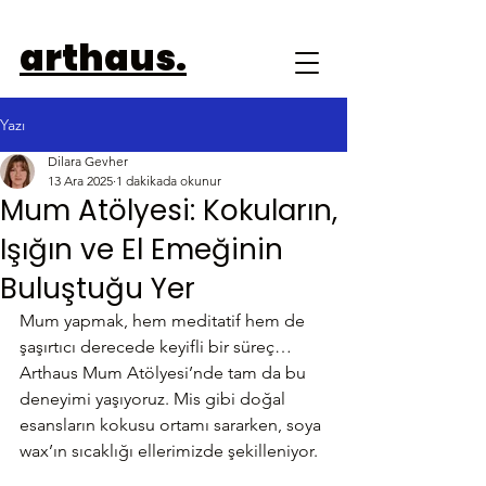
arthaus.
Yazı
Dilara Gevher
13 Ara 2025
1 dakikada okunur
Mum Atölyesi: Kokuların,
Işığın ve El Emeğinin
Buluştuğu Yer
Mum yapmak, hem meditatif hem de 
şaşırtıcı derecede keyifli bir süreç… 
Arthaus Mum Atölyesi’nde tam da bu 
deneyimi yaşıyoruz. Mis gibi doğal 
esansların kokusu ortamı sararken, soya 
wax’ın sıcaklığı ellerimizde şekilleniyor.