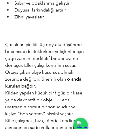
Sabır ve odaklanma geliştirir
Duyusal farkındalığı artırır
Zihni yavaşlatır
Çocuklar için kil, üç boyutlu düşünme 
becerisini desteklerken; yetişkinler için 
çoğu zaman meditatif bir deneyime 
dönüşür. Eller çalışırken zihin susar. 
Ortaya çıkan obje kusursuz olmak 
zorunda değildir; önemli olan 
o anda 
kurulan bağdır
.
Kilden yapılan küçük bir figür, bir kase 
ya da dekoratif bir obje… Hepsi 
üretmenin somut bir sonucudur ve 
kişiye “ben yaptım” hissini yaşatır.
Kille çalışmak, hız çağında kendine alan 
açmanın en sade yollarından biridir.